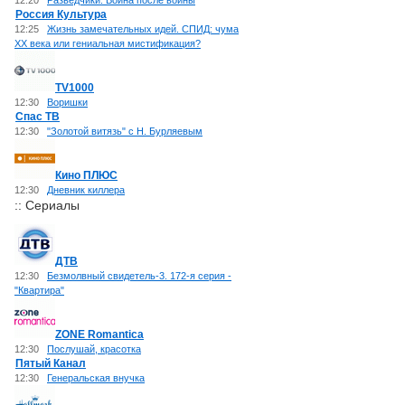
12:20
Разведчики. Война после войны
Россия Культура
12:25
Жизнь замечательных идей. СПИД: чума
ХХ века или гениальная мистификация?
TV1000
12:30
Воришки
Спас ТВ
12:30
"Золотой витязь" с Н. Бурляевым
Кино ПЛЮС
12:30
Дневник киллера
:: Сериалы
ДТВ
12:30
Безмолвный свидетель-3. 172-я серия -
"Квартира"
ZONE Romantica
12:30
Послушай, красотка
Пятый Канал
12:30
Генеральская внучка