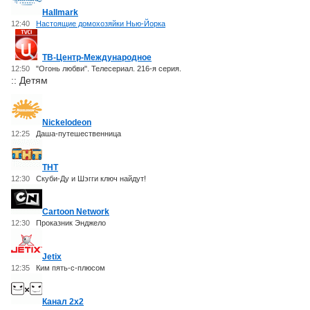
Hallmark
12:40
Настоящие домохозяйки Нью-Йорка
ТВ-Центр-Международное
12:50
"Огонь любви". Телесериал. 216-я серия.
:: Детям
Nickelodeon
12:25
Даша-путешественница
ТНТ
12:30
Скуби-Ду и Шэгги ключ найдут!
Cartoon Network
12:30
Проказник Энджело
Jetix
12:35
Ким пять-с-плюсом
Канал 2x2