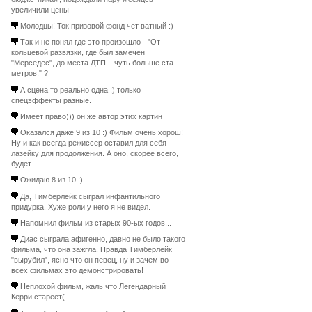
увеличили цены
Молодцы! Ток призовой фонд чет ватный :)
Так и не понял где это произошло - "От
кольцевой развязки, где был замечен
"Мерседес", до места ДТП – чуть больше ста
метров." ?
А сцена то реально одна :) только
спецэффекты разные.
Имеет право))) он же автор этих картин
Оказался даже 9 из 10 :) Фильм очень хорош!
Ну и как всегда режиссер оставил для себя
лазейку для продолжения. А оно, скорее всего,
будет.
Ожидаю 8 из 10 :)
Да, Тимберлейк сыграл инфантильного
придурка. Хуже роли у него я не видел.
Напомнил фильм из старых 90-ых годов...
Диас сыграла афигенно, давно не было такого
фильма, что она зажгла. Правда Тимберлейк
"вырубил", ясно что он певец, ну и зачем во
всех фильмах это демонстрировать!
Неплохой фильм, жаль что Легендарный
Керри стареет(