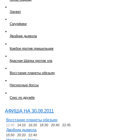
Захват
Смурфики
Двойник дьявола
Ковбои против пришельцев
Красная Шапка против зла
Восстание планеты обезьян
Несносные боссы
Секс по дружбе
АФИША НА 30.08.2011
Восстание планеты обезьян
12:00
14:10
16:20
18:30
20:40
22:45
Двойник дьявола
15:50
20:20
22:40