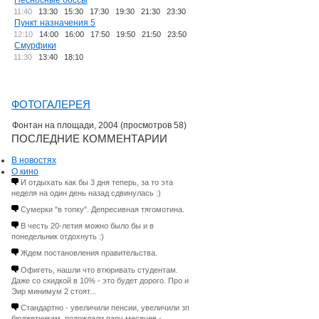
Несносные боссы
11:40
13:30
15:30
17:30
19:30
21:30
23:30
Пункт назначения 5
12:10
14:00
16:00
17:50
19:50
21:50
23:50
Смурфики
11:30
13:40
18:10
ФОТОГАЛЕРЕЯ
Фонтан на площади, 2004 (просмотров 58)
ПОСЛЕДНИЕ КОММЕНТАРИИ
В новостях
О кино
И отдыхать как бы 3 дня теперь, за то эта
неделя на один день назад сдвинулась :)
Сумерки "в топку". Депресивная тягомотина.
В честь 20-летия можно было бы и в
понедельник отдохнуть :)
Ждем постановления правительства.
Офигеть, нашли что втюривать студентам.
Даже со скидкой в 10% - это будет дорого. Про и
Эир минимум 2 стоят...
Стандартно - увеличили пенсии, увеличили зп
бюджетникам, подождали пару месяцев -