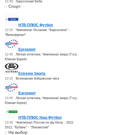
12:45
Закусочная Боба
:: Спорт
НТВ-ПЛЮС Футбол
12:20
Чемпионат Испании. "Барселона" -
"Вильярреал"
Eurosport
12:45
Лёгкая атлетика. Чемпионат мира (Тэгу,
Южная Корея)
Extreme Sports
13:15
Всемирная бойцовская лига
Eurosport
13:45
Лёгкая атлетика. Чемпионат мира (Тэгу,
Южная Корея)
НТВ-ПЛЮС Наш Футбол
13:45
Чемпионат России по футболу - 2011-
2012. "Кубань" - "Локомотив"
:: На выбор