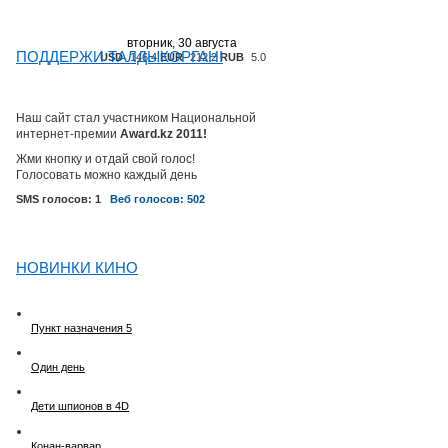
вторник, 30 августа
ПОДДЕРЖИ ТАЛДЫКОРГАН!
USD
146.4
EUR
212.2
RUB
5.0
Наш сайт стал участником Национальной
интернет-премии
Award.kz 2011!
Жми кнопку и отдай свой голос!
Голосовать можно каждый день
SMS голосов: 1
Веб голосов: 502
НОВИНКИ КИНО
Пункт назначения 5
Один день
Дети шпионов в 4D
Конан-варвар