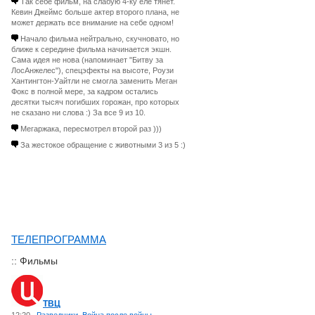
Так себе фильм, на слабую 4-ку еле тянет.
Кевин Джеймс больше актер второго плана, не
может держать все внимание на себе одном!
Начало фильма нейтрально, скучновато, но
ближе к середине фильма начинается экшн.
Сама идея не нова (напоминает "Битву за
ЛосАнжелес"), спецэфекты на высоте, Роузи
Хантингтон-Уайтли не смогла заменить Меган
Фокс в полной мере, за кадром остались
десятки тысяч погибших горожан, про которых
не сказано ни слова :) За все 9 из 10.
Мегаржака, пересмотрел второй раз )))
За жестокое обращение с животными 3 из 5 :)
ТЕЛЕПРОГРАММА
:: Фильмы
ТВЦ