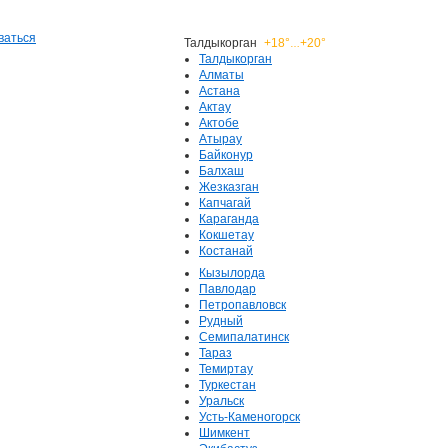
ваться
Талдыкорган
+18°
+20°
…
Талдыкорган
Алматы
Астана
Актау
Актобе
Атырау
Байконур
Балхаш
Жезказган
Капчагай
Караганда
Кокшетау
Костанай
Кызылорда
Павлодар
Петропавловск
Рудный
Семипалатинск
Тараз
Темиртау
Туркестан
Уральск
Усть-Каменогорск
Шимкент