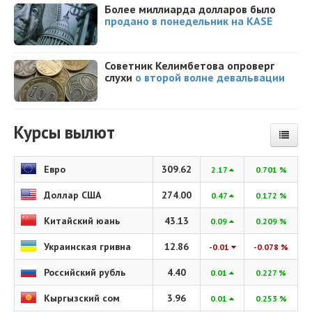
Более миллиарда долларов было
продано в понедельник на KASE
Советник Келимбетова опроверг
слухи
о второй волне девальвации
Курсы вылют
Евро
309.62
2.17
0.701 %
Доллар США
274.00
0.47
0.172 %
Китайский юань
43.13
0.09
0.209 %
Украинская гривна
12.86
-0.01
-0.078 %
Российский рубль
4.40
0.01
0.227 %
Кыргызский сом
3.96
0.01
0.253 %