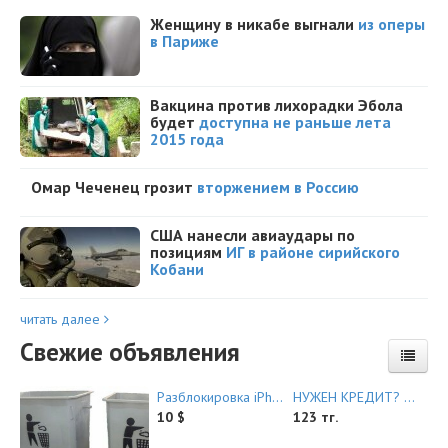
Женщину в никабе выгнали
из оперы
в Париже
Вакцина против лихорадки Эбола
будет
доступна не раньше лета
2015 года
Омар Чеченец грозит
вторжением в Россию
США нанесли авиаудары по
позициям
ИГ в районе сирийского
Кобани
читать далее
Свежие объявления
Разблокировка iPhone Huawei ZTE Alcatel HTC Blackberry Lg
НУЖЕН КРЕДИТ? БИЗНЕС ИЛИ ЛИЧНЫЙ?
10 $
123 тг.