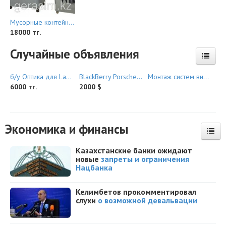
Мусорные контейнеры, баки
18000 тг.
Случайные объявления
б/у Оптика для Land Cruser Prado 95 кузов
BlackBerry Porsche Design P’9981
Монтаж систем видеонаблюдения
6000 тг.
2000 $
Экономика и финансы
Казахстанские банки ожидают
новые
запреты и ограничения
Нацбанка
Келимбетов прокомментировал
слухи
о возможной девальвации