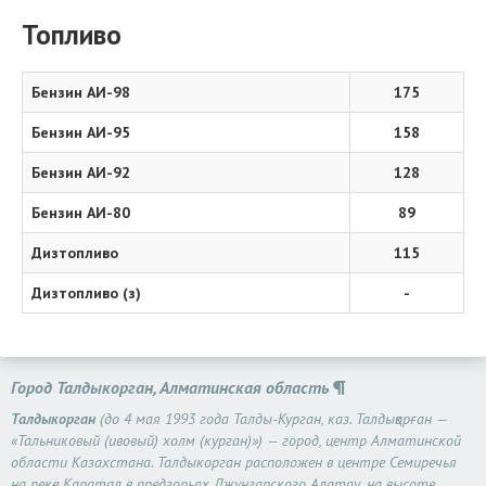
Топливо
Бензин АИ-98
175
Бензин АИ-95
158
Бензин АИ-92
128
Бензин АИ-80
89
Дизтопливо
115
Дизтопливо (з)
-
Город Талдыкорган, Алматинская область
Талдыкорган
(до 4 мая 1993 года Талды-Курган, каз. Талдықорған —
«Тальниковый (ивовый) холм (курган)») — город, центр Алматинской
области Казахстана. Талдыкорган расположен в центре Семиречья
на реке Каратал в предгорьях Джунгарского Алатау, на высоте