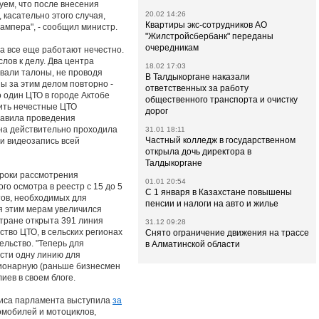
ем, что после внесения
20.02 14:26
касательно этого случая,
Квартиры экс-сотрудников АО
ампера", - сообщил министр.
"Жилстройсбербанк" переданы
очередникам
а все еще работают нечестно.
лов к делу. Два центра
18.02 17:03
вали талоны, не проводя
В Талдыкоргане наказали
ы за этим делом повторно -
ответственных за работу
о один ЦТО в городе Актобе
общественного транспорта и очистку
чить нечестные ЦТО
дорог
равила проведения
ина действительно проходила
31.01 18:11
Частный колледж в государственном
 и видеозапись всей
открыла дочь директора в
Талдыкоргане
сроки рассмотрения
01.01 20:54
го осмотра в реестр с 15 до 5
С 1 января в Казахстане повышены
тов, необходимых для
пенсии и налоги на авто и жилье
я этим мерам увеличился
стране открытa 391 линия
31.12 09:28
ство ЦТО, в сельских регионах
Снято ограничение движения на трассе
ельство. "Теперь для
в Алматинской области
сти одну линию для
ционарную (раньше бизнесмен
иев в своем блоге.
лиса парламента выступила
за
омобилей и мотоциклов,