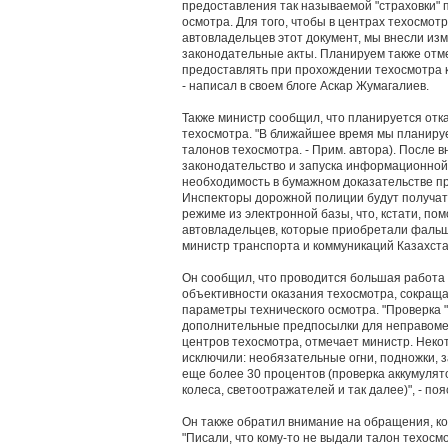
предоставления так называемой "страховки" 
осмотра. Для того, чтобы в центрах техосмот
автовладельцев этот документ, мы внесли из
законодательные акты. Планируем также отм
предоставлять при прохождении техосмотра к
- написал в своем блоге Аскар Жумагалиев.
Также министр сообщил, что планируется отка
техосмотра. "В ближайшее время мы планируе
талонов техосмотра. - Прим. автора). После 
законодательство и запуска информационной
необходимость в бумажном доказательстве п
Инспекторы дорожной полиции будут получать
режиме из электронной базы, что, кстати, по
автовладельцев, которые приобретали фальш
министр транспорта и коммуникаций Казахста
Он сообщил, что проводится большая работ
объективности оказания техосмотра, сокращ
параметры технического осмотра. "Проверка "
дополнительные предпосылки для неправоме
центров техосмотра, отмечает министр. Нек
исключили: необязательные огни, подножки, з
еще более 30 процентов (проверка аккумулят
колеса, светоотражателей и так далее)", - по
Он также обратил внимание на обращения, кот
"Писали, что кому-то не выдали талон техосмот