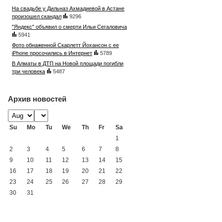
На свадьбе у Дильназ Ахмадиевой в Астане
произошел скандал
9296
"Яндекс" объявил о смерти Ильи Сегаловича
5941
Фото обнаженной Скарлетт Йохансон с ее
iPhone просочились в Интернет
5789
В Алматы в ДТП на Новой площади погибли
три человека
5487
Архив новостей
Su
Mo
Tu
We
Th
Fr
Sa
1
2
3
4
5
6
7
8
9
10
11
12
13
14
15
16
17
18
19
20
21
22
23
24
25
26
27
28
29
30
31