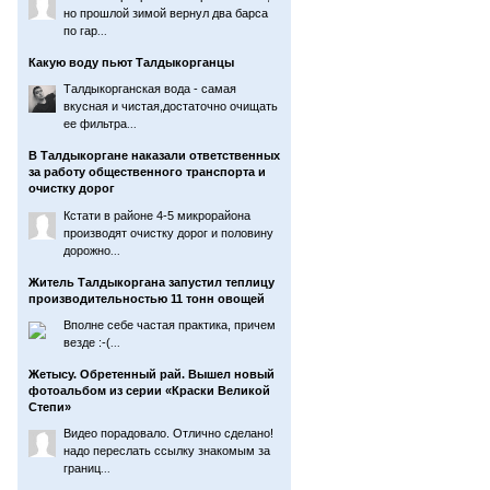
но прошлой зимой вернул два барса
по гар
...
Какую воду пьют Талдыкорганцы
Талдыкорганская вода - самая
вкусная и чистая,достаточно очищать
ее фильтра
...
В Талдыкоргане наказали ответственных
за работу общественного транспорта и
очистку дорог
Кстати в районе 4-5 микрорайона
производят очистку дорог и половину
дорожно
...
Житель Талдыкоргана запустил теплицу
производительностью 11 тонн овощей
Вполне себе частая практика, причем
везде :-(
...
Жетысу. Обретенный рай. Вышел новый
фотоальбом из серии «Краски Великой
Степи»
Видео порадовало. Отлично сделано!
надо переслать ссылку знакомым за
границ
...