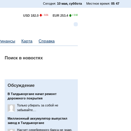
Сегодня:
10 мая, суббота
Местное время:
05
47
USD
182.0
− 0.01
EUR
253.4
+ 0.92
Финансы
Карта
Справка
Поиск в новостях
Обсуждение
В Талдыкоргане начат ремонт
дорожного покрытия
Только убирать за собой не
забывайте.
...
Миллионный аккумулятор выпустил
завод в Талдыкоргане
Насчет серебрянного барса не знаю,