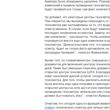
бампере была обнаружена царапина. Планиру
изменений в правила проведения техосмотра, 
будет проверяться только сам факт наличия б
Он добавил, что некоторые центры техосмотр
"Как говорится, мы вынуждены переходить от с
техосмотра уже оштрафованы за то, что выда
осмотр машины. В случае, если будут замечен
последует исключение из реестра. Замечу, чт
уже исключили", - рассказал он. Чтобы исклю
планируется внести еще одно изменение в п
техосмотра. "Доказательством того, что маш
осмотр, будет не только фото автомобиля, но
процедуры проверки", - написал Жумагалиев.
Кроме того, по словам министра, сокращены 
документов для включения центров техническо
дней. Также был уменьшен перечень докумен
открытия центра техосмотра (ЦТО). Благодар
охват населения данной услугой: сегодня по 
техосмотра. Для того, чтобы увеличить количе
была внесена еще одна поправка в законодат
открытия центра на селе достаточно приобре
проведения техосмотра: мобильную или ста
должен был покупать обе)", - отметил Жумагал
Отметим, что сегодня одна из фракций мажи
отмену
технического осмотра для личных авт