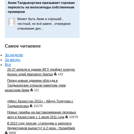
Аким Талдыкоргана призывает горожан
пересесть на велосипеды собственным
примером
Может быть Аким и хороший ,
честный, но всё равно , очередное
отмывание ден
...
Самое читаемое
За неделю
За месяц
Все
25-27 апреля в здании ЖГУ пройдет конкурс
бизнес-идей Atameken Startup
142
Перед новым зданием облсуда в
Талдыкоргане открыли памятник трем
казахским биям
111
«Мисс Казахстан 2011» - Айнур Толеуова с
Талдыкоргана
10176
Новые тарифы на растаможивание легковых
авто в Казахстане с 1 июля 2011 года
10079
В 2012 году пенсии, стипендии и зарплата
бюджетников вырастут в 2 раза - Назарбаев
9958