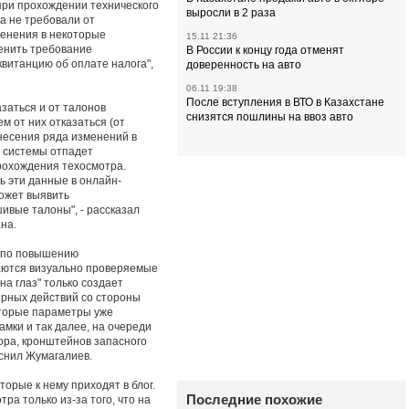
при прохождении технического
выросли в 2 раза
ра не требовали от
менения в некоторые
15.11 21:36
енить требование
В России к концу года отменят
витанцию об оплате налога",
доверенность на авто
06.11 19:38
После вступления в ВТО в Казахстане
заться и от талонов
снизятся пошлины на ввоз авто
м от них отказаться (от
внесения ряда изменений в
 системы отпадет
рохождения техосмотра.
 эти данные в онлайн-
может выявить
ивые талоны", - рассказал
на.
а по повышению
аются визуально проверяемые
на глаз" только создает
рных действий со стороны
оторые параметры уже
амки и так далее, на очереди
ора, кронштейнов запасного
яснил Жумагалиев.
орые к нему приходят в блог.
Последние похожие
ра только из-за того, что на