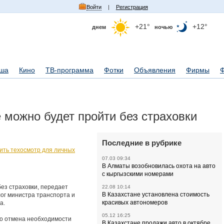
Войти
|
Регистрация
+21°
+12°
днем
ночью
ша
Кино
ТВ-программа
Фотки
Объявления
Фирмы
 можно будет пройти без страховки
Последние в рубрике
ть техосмотр для личных
07.03 09:34
В Алматы возобновилась охота на авто
с кыргызскими номерами
ез страховки, передает
22.08 10:14
В Казахстане установлена стоимость
лог министра транспорта и
красивых автономеров
а.
05.12 16:25
это отмена необходимости
В Казахстане продажи авто в октябре